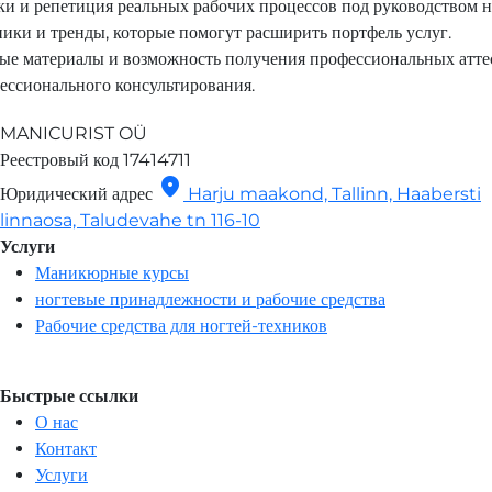
ки и репетиция реальных рабочих процессов под руководством н
ики и тренды, которые помогут расширить портфель услуг.
ые материалы и возможность получения профессиональных атте
ессионального консультирования.
MANICURIST OÜ
Реестровый код
17414711
location_on
Юридический адрес
Harju maakond, Tallinn, Haabersti
linnaosa, Taludevahe tn 116-10
Услуги
Маникюрные курсы
ногтевые принадлежности и рабочие средства
Рабочие средства для ногтей-техников
Быстрые ссылки
О нас
Контакт
Услуги