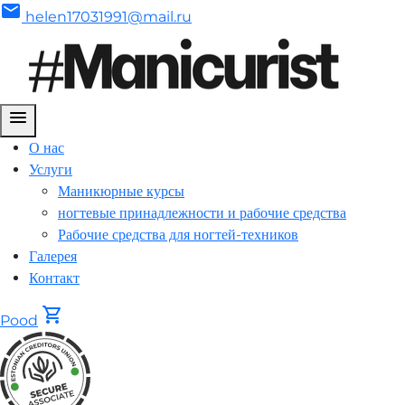
mail
helen17031991@mail.ru
menu
О нас
Услуги
Маникюрные курсы
ногтевые принадлежности и рабочие средства
Рабочие средства для ногтей-техников
Галерея
Контакт
shopping_cart
Pood