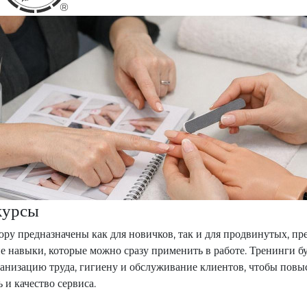
®
Маникюрные
курсы
|
MANICURIST
OÜ
курсы
у предназначены как для новичков, так и для продвинутых, пр
е навыки, которые можно сразу применить в работе. Тренинги б
анизацию труда, гигиену и обслуживание клиентов, чтобы повы
 и качество сервиса.